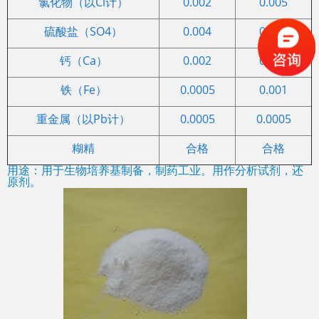
氯化物（以Cl计）
0.002
0.005
硫酸盐（SO4）
0.004
0.004
钙（Ca）
0.002
0.002
铁（Fe）
0.0005
0.001
重金属（以Pb计）
0.0005
0.0005
糊精
合格
合格
用途：用于生物培养基制备，制药工业。用作分析试剂，还
原剂。