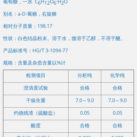
葡萄糖，一水 C
H
O
·H
O
6
12
6
2
别名：a-D-葡糖，右旋糖
相对分子质量：198.17
性状：白色结晶粉末。溶于水，微溶于乙醇，不溶于醚。
产品标准号：HG/T 3-1094-77
规格：含量及杂质含量以%计
检测项目
分析纯
化学纯
澄清度试验
合格
合格
干燥失重
7.0～9.0
7.0～9.0
灼烧残渣（硫酸盐）
0.05
0.05
酸度
合格
合格